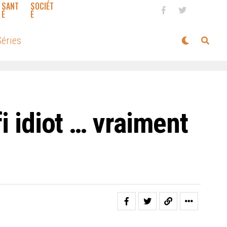
SANT
SOCIÉT
É
É
éries
i idiot … vraiment