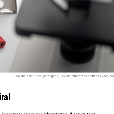
Suivant la nature du pathogène, il existe différentes solutions vaccinal
iral