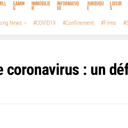
MILL
GAMIN
IMMOBILIE
INFORMATIQ
JURIDIQU
LOISIR
G
R
UE
E
S
king News
#COVID19
#Confinement
#Films
#S
e coronavirus : un déf