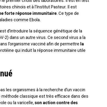
 le premier choix des laboratoires. Il est en test
res chinois et à l’Institut Pasteur. Il est
ne forte réponse immunitaire
. Ce type de
maladies comme Ebola.
 est d’introduire la séquence génétique de la
CoV-2) dans un autre virus. Ce second virus a la
 dans l’organisme vacciné afin de permettre
la
 protéine qui induit la réponse immunitaire utile
énué
pas les organismes à la recherche d’un vaccin
e méthode classique est très efficace dans des
le ou la varicelle,
son action contre des