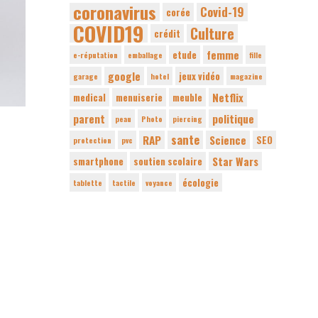
coronavirus
Covid-19
corée
COVID19
Culture
crédit
femme
etude
e-réputation
emballage
fille
google
jeux vidéo
garage
hotel
magazine
Netflix
medical
menuiserie
meuble
parent
politique
peau
Photo
piercing
sante
RAP
Science
SEO
protection
pvc
Star Wars
smartphone
soutien scolaire
écologie
tablette
tactile
voyance