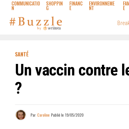
COMMUNICATIO
SHOPPIN
FINANC
ENVIRONNEME
FA
N
G
E
NT
E
Brea
SANTÉ
Un vaccin contre l
?
Par
Caroline
Publié le
19/05/2020