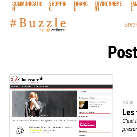
COMMUNICATIO
SHOPPIN
FINANC
ENVIRONNEME
FA
N
G
E
NT
E
Brea
Post
MODE
Les 
C’est 
présen