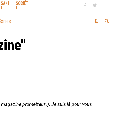
SANT
SOCIÉT
É
É
éries
zine"
un magazine prometteur :). Je suis là pour vous