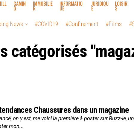
MILL
GAMIN
IMMOBILIE
INFORMATIQ
JURIDIQU
LOISIR
G
R
UE
E
S
king News
#COVID19
#Confinement
#Films
#S
s catégorisés "maga
tendances Chaussures dans un magazine
lancé, on y est, me voici la première à poster sur Buzz-le, 
ter mon...