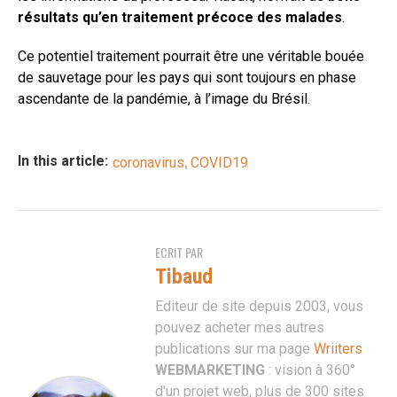
résultats qu’en traitement précoce des malades
.
Ce potentiel traitement pourrait être une véritable bouée
de sauvetage pour les pays qui sont toujours en phase
ascendante de la pandémie, à l’image du Brésil.
,
In this article:
coronavirus
COVID19
ECRIT PAR
Tibaud
Editeur de site depuis 2003, vous
pouvez acheter mes autres
publications sur ma page
Wriiters
WEBMARKETING
: vision à 360°
d'un projet web, plus de 300 sites