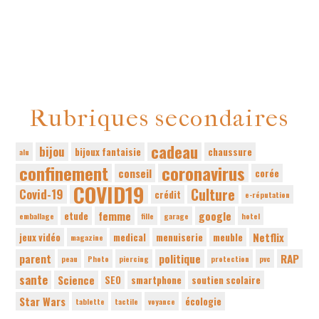
Rubriques secondaires
cadeau
bijou
bijoux fantaisie
chaussure
alu
confinement
coronavirus
conseil
corée
COVID19
Culture
Covid-19
crédit
e-réputation
femme
google
etude
emballage
fille
garage
hotel
Netflix
jeux vidéo
medical
menuiserie
meuble
magazine
parent
politique
RAP
peau
Photo
piercing
protection
pvc
sante
Science
SEO
smartphone
soutien scolaire
Star Wars
écologie
tablette
tactile
voyance