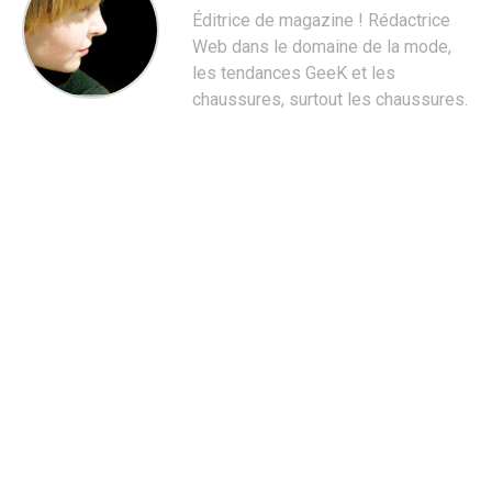
Éditrice de magazine ! Rédactrice
Web dans le domaine de la mode,
les tendances GeeK et les
chaussures, surtout les chaussures.