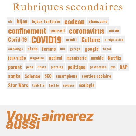
Rubriques secondaires
cadeau
bijou
bijoux fantaisie
chaussure
alu
confinement
coronavirus
conseil
corée
COVID19
Culture
Covid-19
crédit
e-réputation
femme
google
etude
emballage
fille
garage
hotel
Netflix
jeux vidéo
medical
menuiserie
meuble
magazine
parent
politique
RAP
peau
Photo
piercing
protection
pvc
sante
Science
SEO
smartphone
soutien scolaire
Star Wars
écologie
tablette
tactile
voyance
Vous aimerez
aussi