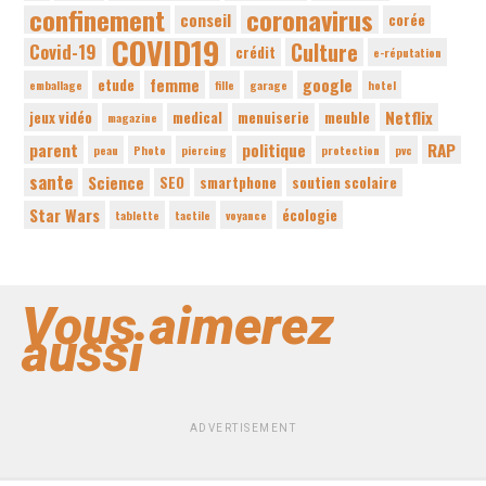
confinement
coronavirus
conseil
corée
COVID19
Culture
Covid-19
crédit
e-réputation
femme
google
etude
emballage
fille
garage
hotel
Netflix
jeux vidéo
medical
menuiserie
meuble
magazine
parent
politique
RAP
peau
Photo
piercing
protection
pvc
sante
Science
SEO
smartphone
soutien scolaire
Star Wars
écologie
tablette
tactile
voyance
Vous aimerez
aussi
ADVERTISEMENT