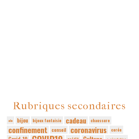
Rubriques secondaires
cadeau
bijou
bijoux fantaisie
chaussure
alu
confinement
coronavirus
conseil
corée
COVID19
Covid-19