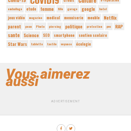
Culture
crédit
e-réputation
femme
google
etude
emballage
fille
garage
hotel
Netflix
jeux vidéo
medical
menuiserie
meuble
magazine
parent
politique
RAP
peau
Photo
piercing
protection
pvc
sante
Science
SEO
smartphone
soutien scolaire
Star Wars
écologie
tablette
tactile
voyance
Vous aimerez
aussi
ADVERTISEMENT