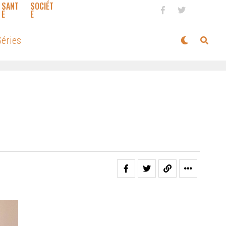
SANT
SOCIÉT
É
É
éries