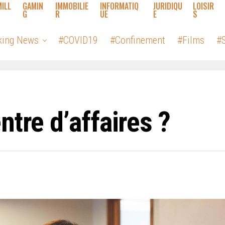
MILL
GAMIN
IMMOBILIE
INFORMATIQ
JURIDIQU
LOISIR
G
R
UE
E
S
king News
#COVID19
#Confinement
#Films
#S
ntre d’affaires ?