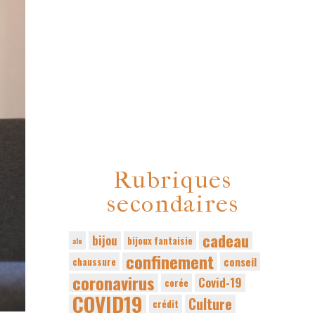
Rubriques
secondaires
cadeau
bijou
bijoux fantaisie
alu
confinement
conseil
chaussure
coronavirus
Covid-19
corée
COVID19
Culture
crédit