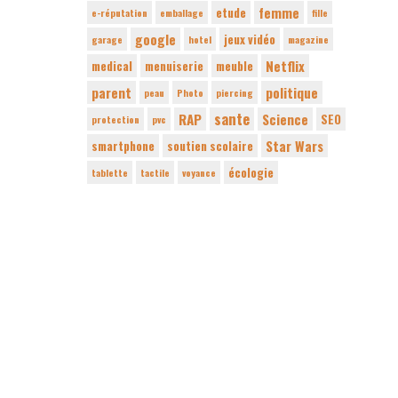
femme
etude
e-réputation
emballage
fille
google
jeux vidéo
garage
hotel
magazine
Netflix
medical
menuiserie
meuble
parent
politique
peau
Photo
piercing
sante
RAP
Science
SEO
protection
pvc
Star Wars
smartphone
soutien scolaire
écologie
tablette
tactile
voyance