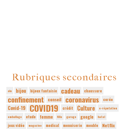
Rubriques secondaires
cadeau
bijou
bijoux fantaisie
chaussure
alu
confinement
coronavirus
conseil
corée
COVID19
Culture
Covid-19
crédit
e-réputation
femme
google
etude
emballage
fille
garage
hotel
Netflix
jeux vidéo
medical
menuiserie
meuble
magazine