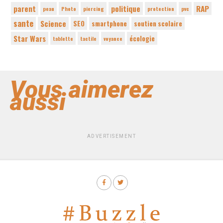
parent
politique
RAP
peau
Photo
piercing
protection
pvc
sante
Science
SEO
smartphone
soutien scolaire
Star Wars
écologie
tablette
tactile
voyance
Vous aimerez
aussi
ADVERTISEMENT