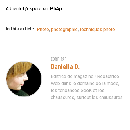
A bientôt j’espère sur
PhAp
.
,
,
In this article:
Photo
photographie
techniques photo
ECRIT PAR
Daniella D.
Éditrice de magazine ! Rédactrice
Web dans le domaine de la mode,
les tendances GeeK et les
chaussures, surtout les chaussures.