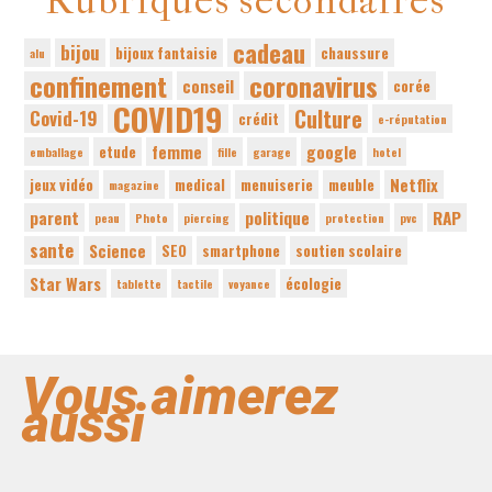
Rubriques secondaires
cadeau
bijou
bijoux fantaisie
chaussure
alu
confinement
coronavirus
conseil
corée
COVID19
Culture
Covid-19
crédit
e-réputation
femme
google
etude
emballage
fille
garage
hotel
Netflix
jeux vidéo
medical
menuiserie
meuble
magazine
parent
politique
RAP
peau
Photo
piercing
protection
pvc
sante
Science
SEO
smartphone
soutien scolaire
Star Wars
écologie
tablette
tactile
voyance
Vous aimerez
aussi