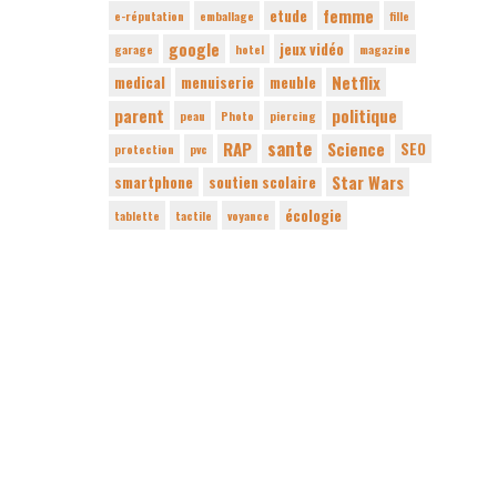
femme
etude
e-réputation
emballage
fille
google
jeux vidéo
garage
hotel
magazine
Netflix
medical
menuiserie
meuble
parent
politique
peau
Photo
piercing
sante
RAP
Science
SEO
protection
pvc
Star Wars
smartphone
soutien scolaire
écologie
tablette
tactile
voyance