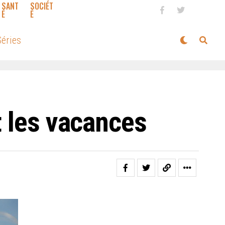
SANT
SOCIÉT
É
É
éries
t les vacances