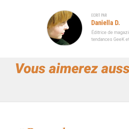
ECRIT PAR
Daniella D.
Éditrice de magazi
tendances GeeK et 
Vous aimerez auss