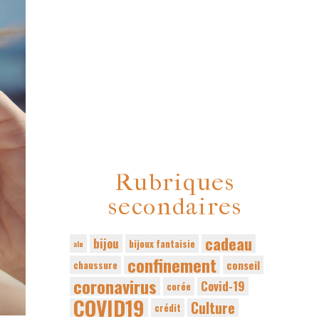
Rubriques
secondaires
cadeau
bijou
bijoux fantaisie
alu
confinement
conseil
chaussure
coronavirus
Covid-19
corée
COVID19
Culture
crédit