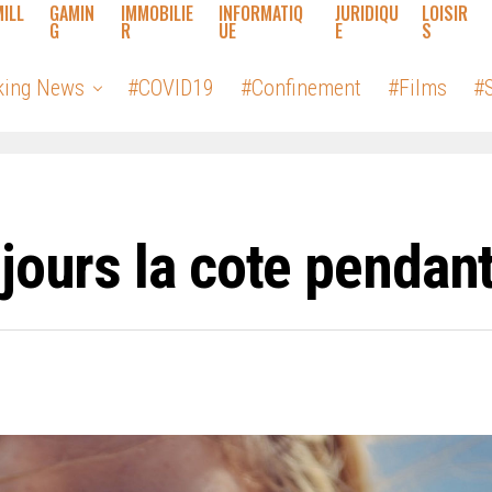
MILL
GAMIN
IMMOBILIE
INFORMATIQ
JURIDIQU
LOISIR
G
R
UE
E
S
king News
#COVID19
#Confinement
#Films
#S
jours la cote pendan