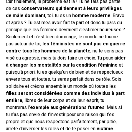
Car finalement, le problème est là ! Tu ne fais pas partie
de ces
conservateurs qui tiennent à leurs privilèges
de mâle dominant
, toi, tu es un
homme moderne
. Bravo
et après ? Tu estimes avoir fait ta part et donc tu pars du
principe que les femmes devraient s’estimer heureuses ?
Seulement et c’est bien dommage, le monde ne tourne
pas autour de toi,
les féministes ne sont pas en guerre
contre tous les hommes de la planète
, ne te sens pas
visé ou agressé, mais tu dois faire un choix. Tu peux
aider
à changer les mentalités sur la condition féminine
et
puisqu’à priori, tu es quelqu’un de bien et de respectueux
envers tous et toutes, tu seras parfait dans ce rôle. Sois
solidaire et créons ensemble un monde où toutes les
filles seront considérées comme des individus à part
entière
, libres de leur corps et de leur esprit, tu
montreras l’
exemple aux générations futures
. Mais si
tu n’as pas envie de t’investir pour une raison qui t’es
propre et que nous respectons parfaitement, par pitié,
arrête d’inverser les rôles et de te poser en
victime