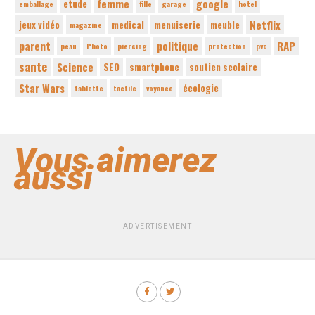
femme
google
etude
emballage
fille
garage
hotel
Netflix
jeux vidéo
medical
menuiserie
meuble
magazine
parent
politique
RAP
peau
Photo
piercing
protection
pvc
sante
Science
SEO
smartphone
soutien scolaire
Star Wars
écologie
tablette
tactile
voyance
Vous aimerez
aussi
ADVERTISEMENT