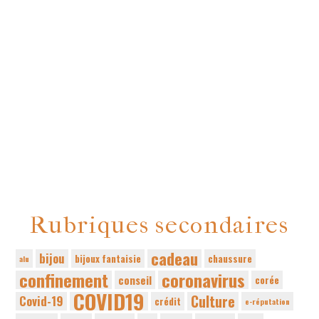
Rubriques secondaires
cadeau
bijou
bijoux fantaisie
chaussure
alu
confinement
coronavirus
conseil
corée
COVID19
Culture
Covid-19
crédit
e-réputation