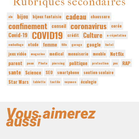
Rubriques secondaires
cadeau
bijou
bijoux fantaisie
chaussure
alu
confinement
coronavirus
conseil
corée
COVID19
Culture
Covid-19
crédit
e-réputation
femme
google
etude
emballage
fille
garage
hotel
Netflix
jeux vidéo
medical
menuiserie
meuble
magazine
parent
politique
RAP
peau
Photo
piercing
protection
pvc
sante
Science
SEO
smartphone
soutien scolaire
Star Wars
écologie
tablette
tactile
voyance
Vous aimerez
aussi