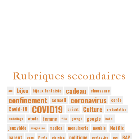
Rubriques secondaires
cadeau
bijou
bijoux fantaisie
chaussure
alu
confinement
coronavirus
conseil
corée
COVID19
Culture
Covid-19
crédit
e-réputation
femme
google
etude
emballage
fille
garage
hotel
Netflix
jeux vidéo
medical
menuiserie
meuble
magazine
parent
politique
RAP
peau
Photo
piercing
protection
pvc