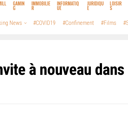
MILL
GAMIN
IMMOBILIE
INFORMATIQ
JURIDIQU
LOISIR
G
R
UE
E
S
king News
#COVID19
#Confinement
#Films
#S
invite à nouveau dans