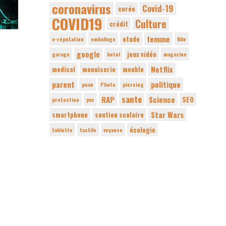
coronavirus
Covid-19
corée
COVID19
Culture
crédit
femme
etude
e-réputation
emballage
fille
google
jeux vidéo
garage
hotel
magazine
Netflix
medical
menuiserie
meuble
parent
politique
peau
Photo
piercing
sante
RAP
Science
SEO
protection
pvc
Star Wars
smartphone
soutien scolaire
écologie
tablette
tactile
voyance