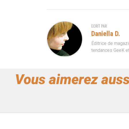
ECRIT PAR
Daniella D.
Éditrice de magazi
tendances GeeK et 
Vous aimerez auss