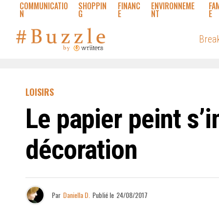
COMMUNICATIO
SHOPPIN
FINANC
ENVIRONNEME
FA
N
G
E
NT
E
Brea
LOISIRS
Le papier peint s’
décoration
Par
Daniella D.
Publié le
24/08/2017