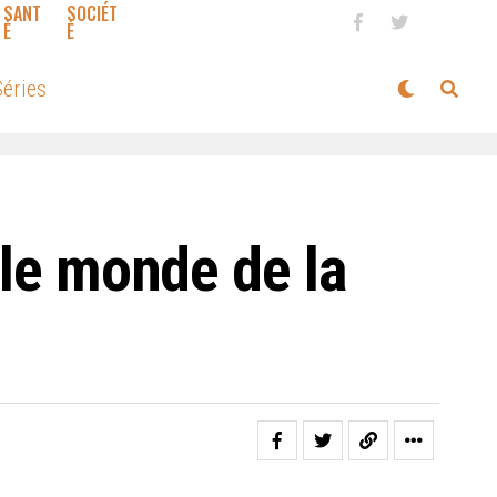
SANT
SOCIÉT
É
É
éries
 le monde de la