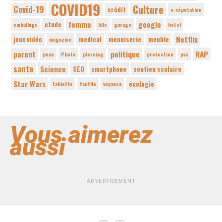
COVID19
Culture
Covid-19
crédit
e-réputation
femme
google
etude
emballage
fille
garage
hotel
Netflix
jeux vidéo
medical
menuiserie
meuble
magazine
parent
politique
RAP
peau
Photo
piercing
protection
pvc
sante
Science
SEO
smartphone
soutien scolaire
Star Wars
écologie
tablette
tactile
voyance
Vous aimerez
aussi
ADVERTISEMENT