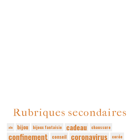
Rubriques secondaires
cadeau
bijou
bijoux fantaisie
chaussure
alu
confinement
coronavirus
conseil
corée