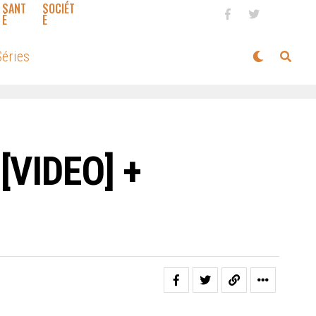
SANT
SOCIÉT
É
É
éries
[VIDEO] +