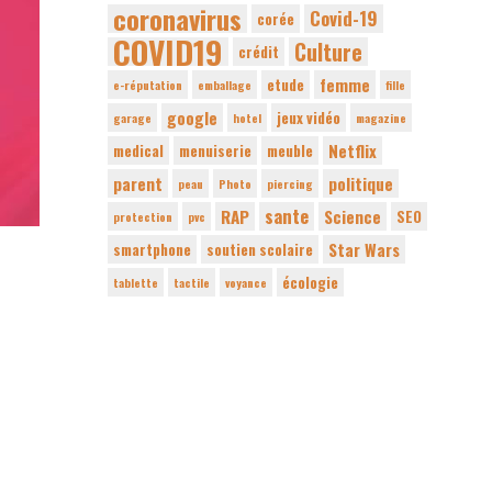
coronavirus
Covid-19
corée
COVID19
Culture
crédit
femme
etude
e-réputation
emballage
fille
google
jeux vidéo
garage
hotel
magazine
Netflix
medical
menuiserie
meuble
parent
politique
peau
Photo
piercing
sante
RAP
Science
SEO
protection
pvc
Star Wars
smartphone
soutien scolaire
écologie
tablette
tactile
voyance