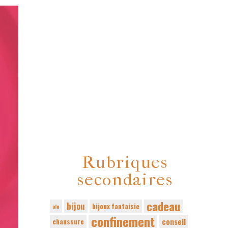
Rubriques
secondaires
cadeau
bijou
bijoux fantaisie
alu
confinement
conseil
chaussure