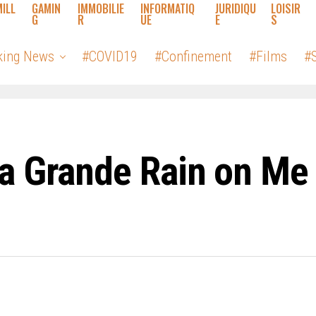
MILL
GAMIN
IMMOBILIE
INFORMATIQ
JURIDIQU
LOISIR
G
R
UE
E
S
king News
#COVID19
#Confinement
#Films
#S
a Grande Rain on Me 