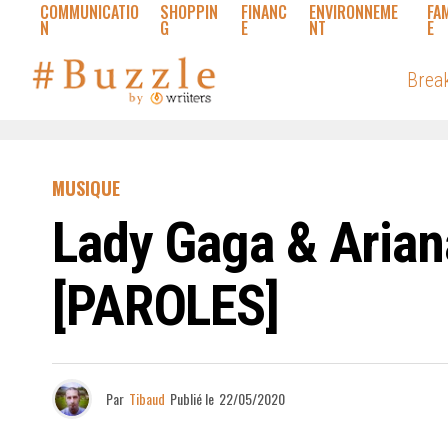
COMMUNICATIO
SHOPPIN
FINANC
ENVIRONNEME
FA
N
G
E
NT
E
Brea
MUSIQUE
Lady Gaga & Arian
[PAROLES]
Par
Tibaud
Publié le
22/05/2020