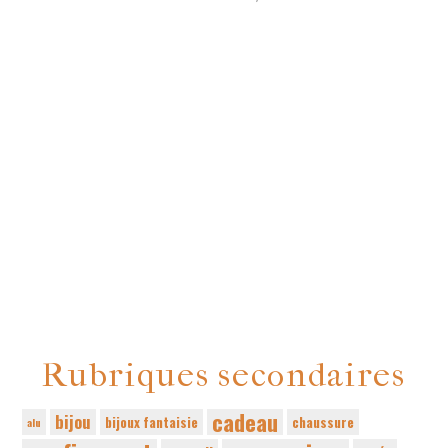
Rubriques secondaires
cadeau
bijou
bijoux fantaisie
chaussure
alu