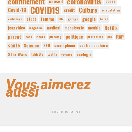
confinement
coronavirus
conseil
corée
COVID19
Culture
Covid-19
crédit
e-réputation
femme
google
etude
emballage
fille
garage
hotel
Netflix
jeux vidéo
medical
menuiserie
meuble
magazine
parent
politique
RAP
peau
Photo
piercing
protection
pvc
sante
Science
SEO
smartphone
soutien scolaire
Star Wars
écologie
tablette
tactile
voyance
Vous aimerez
aussi
ADVERTISEMENT