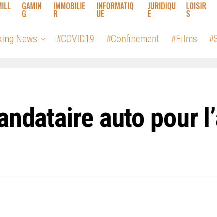
MILL
GAMIN
IMMOBILIE
INFORMATIQ
JURIDIQU
LOISIR
G
R
UE
E
S
king News
#COVID19
#Confinement
#Films
#S
andataire auto pour l