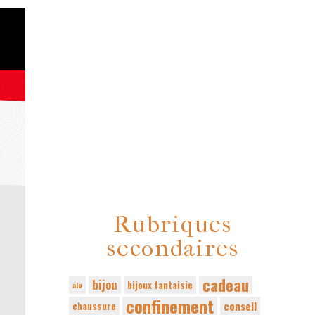
Rubriques
secondaires
cadeau
bijou
bijoux fantaisie
alu
confinement
conseil
chaussure