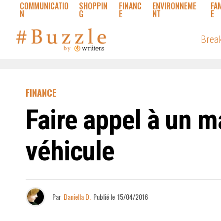
COMMUNICATIO
SHOPPIN
FINANC
ENVIRONNEME
FA
N
G
E
NT
E
Brea
FINANCE
Faire appel à un m
véhicule
Par
Daniella D.
Publié le
15/04/2016