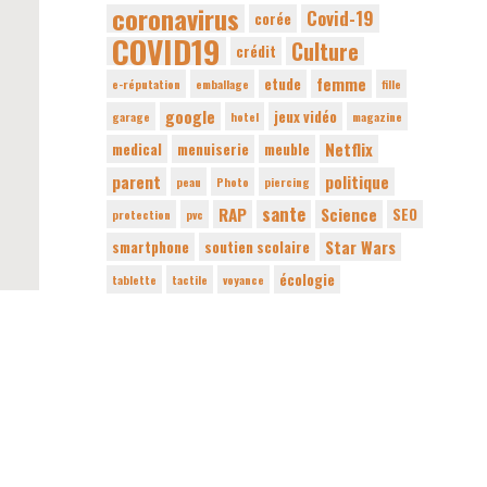
coronavirus
Covid-19
corée
COVID19
Culture
crédit
femme
etude
e-réputation
emballage
fille
google
jeux vidéo
garage
hotel
magazine
Netflix
medical
menuiserie
meuble
parent
politique
peau
Photo
piercing
sante
RAP
Science
SEO
protection
pvc
Star Wars
smartphone
soutien scolaire
écologie
tablette
tactile
voyance