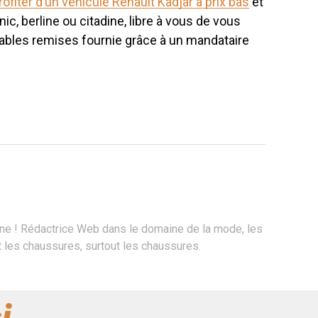
rofiter d’un véhicule Renault Kadjar à prix bas
et
c, berline ou citadine, libre à vous de vous
royables remises fournie grâce à un mandataire
ne ! Rédactrice Web dans le domaine de la mode, les
les chaussures, surtout les chaussures.
i