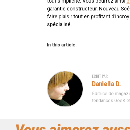
tout simplicité. Vous pourrez ainsi
p
garantie constructeur. Nouveau Scéni
faire plaisir tout en profitant d’inc
spécialisé.
In this article:
ECRIT PAR
Daniella D.
Éditrice de magazi
tendances GeeK et 
Vous aimerez auss