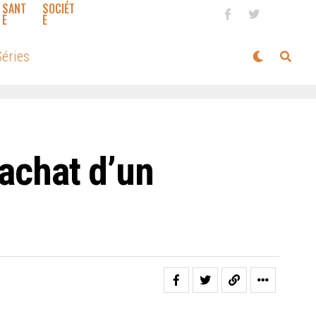
SANT
SOCIÉT
É
É
éries
’achat d’un