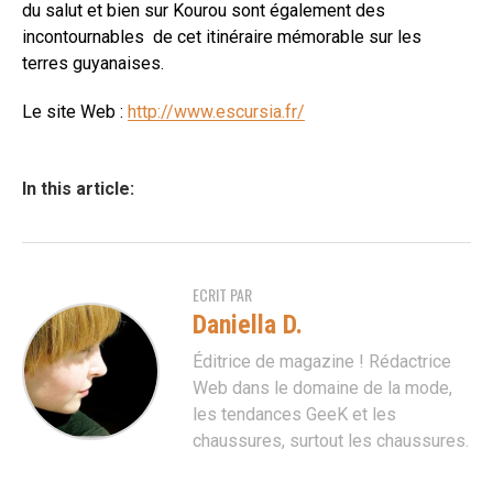
du salut et bien sur Kourou sont également des
incontournables de cet itinéraire mémorable sur les
terres guyanaises.
Le site Web :
http://www.escursia.fr/
In this article:
ECRIT PAR
Daniella D.
Éditrice de magazine ! Rédactrice
Web dans le domaine de la mode,
les tendances GeeK et les
chaussures, surtout les chaussures.