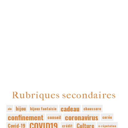
Rubriques secondaires
cadeau
bijou
bijoux fantaisie
chaussure
alu
confinement
coronavirus
conseil
corée
COVID19
Culture
Covid-19
crédit
e-réputation