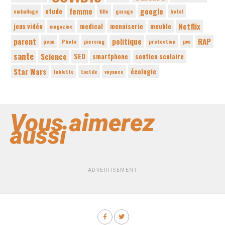
femme
google
etude
emballage
fille
garage
hotel
Netflix
jeux vidéo
medical
menuiserie
meuble
magazine
parent
politique
RAP
peau
Photo
piercing
protection
pvc
sante
Science
SEO
smartphone
soutien scolaire
Star Wars
écologie
tablette
tactile
voyance
Vous aimerez
aussi
ADVERTISEMENT