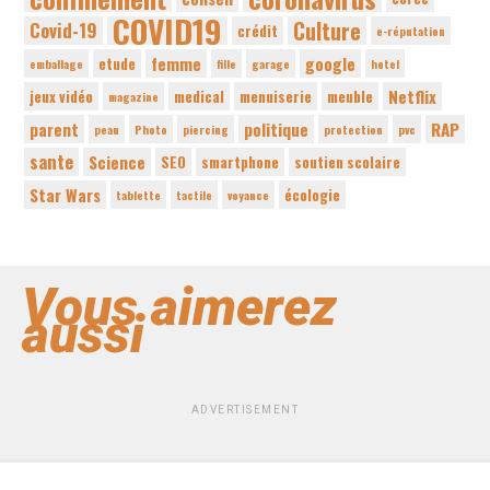
COVID19
Culture
Covid-19
crédit
e-réputation
femme
google
etude
emballage
fille
garage
hotel
Netflix
jeux vidéo
medical
menuiserie
meuble
magazine
parent
politique
RAP
peau
Photo
piercing
protection
pvc
sante
Science
SEO
smartphone
soutien scolaire
Star Wars
écologie
tablette
tactile
voyance
Vous aimerez
aussi
ADVERTISEMENT