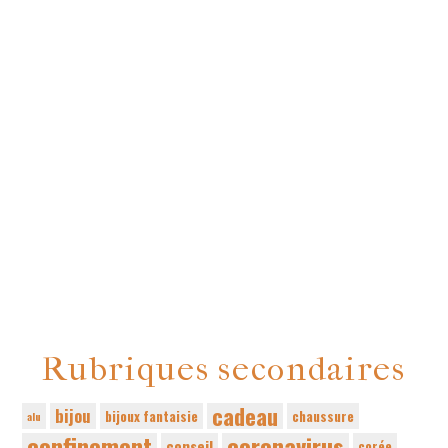
Rubriques secondaires
cadeau
bijou
bijoux fantaisie
chaussure
alu
confinement
coronavirus
conseil
corée