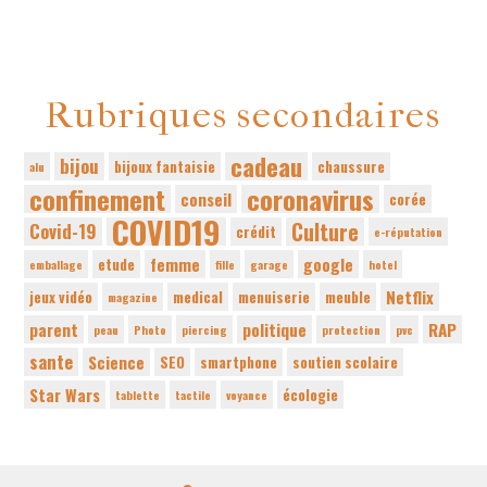
Rubriques secondaires
cadeau
bijou
bijoux fantaisie
chaussure
alu
confinement
coronavirus
conseil
corée
COVID19
Culture
Covid-19
crédit
e-réputation
femme
google
etude
emballage
fille
garage
hotel
Netflix
jeux vidéo
medical
menuiserie
meuble
magazine
parent
politique
RAP
peau
Photo
piercing
protection
pvc
sante
Science
SEO
smartphone
soutien scolaire
Star Wars
écologie
tablette
tactile
voyance