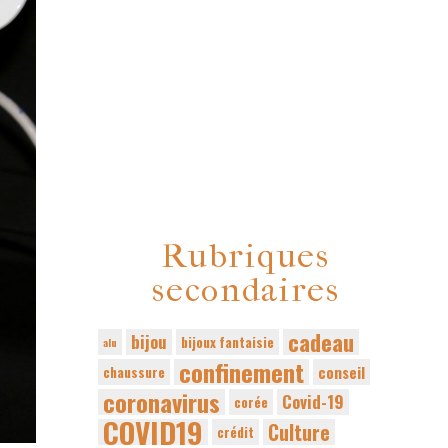
Rubriques
secondaires
cadeau
bijou
bijoux fantaisie
alu
confinement
conseil
chaussure
coronavirus
Covid-19
corée
COVID19
Culture
crédit