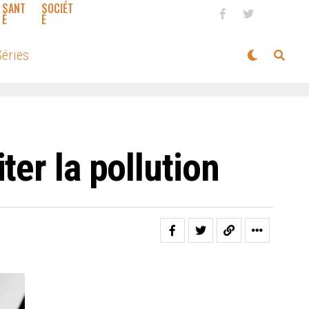
SANT
SOCIÉT
É
É
éries
er la pollution