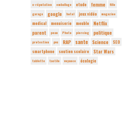
femme
etude
e-réputation
emballage
fille
google
jeux vidéo
garage
hotel
magazine
Netflix
medical
menuiserie
meuble
parent
politique
peau
Photo
piercing
sante
RAP
Science
SEO
protection
pvc
Star Wars
smartphone
soutien scolaire
écologie
tablette
tactile
voyance