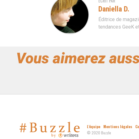
ECRIT PAR
Daniella D.
Éditrice de magazi
tendances GeeK et 
Vous aimerez auss
L’équipe
Mentions légales
C
© 2020 Buzzle