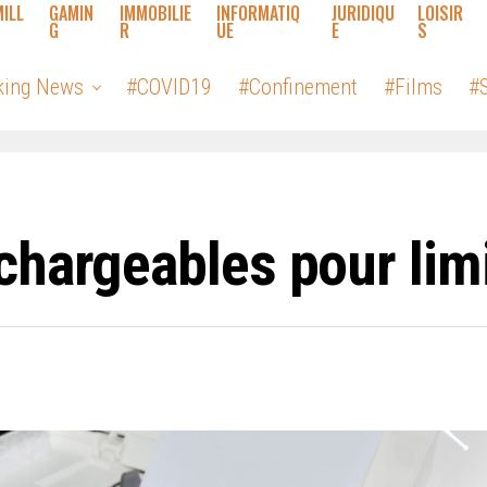
MILL
GAMIN
IMMOBILIE
INFORMATIQ
JURIDIQU
LOISIR
G
R
UE
E
S
king News
#COVID19
#Confinement
#Films
#S
hargeables pour limit