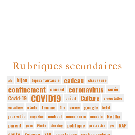
Rubriques secondaires
cadeau
bijou
bijoux fantaisie
chaussure
alu
confinement
coronavirus
conseil
corée
COVID19
Culture
Covid-19
crédit
e-réputation
femme
google
etude
emballage
fille
garage
hotel
Netflix
jeux vidéo
medical
menuiserie
meuble
magazine
parent
politique
RAP
peau
Photo
piercing
protection
pvc
sante
Science
SEO
smartphone
soutien scolaire