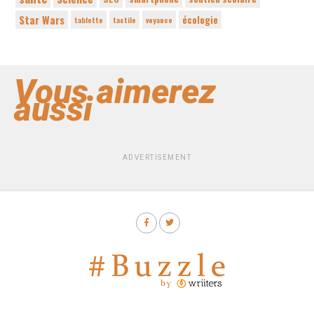
Star Wars
écologie
tablette
tactile
voyance
Vous aimerez
aussi
ADVERTISEMENT