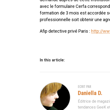
avec le formulaire Cerfa corresponda
formation de 3 mois est accordée soi
professionnelle soit obtenir une agr
Afip detective privé Paris :
http://ww
In this article:
ECRIT PAR
Daniella D.
Éditrice de magazi
tendances GeeK et 