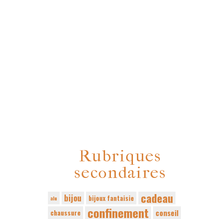
Rubriques
secondaires
cadeau
bijou
bijoux fantaisie
alu
confinement
conseil
chaussure