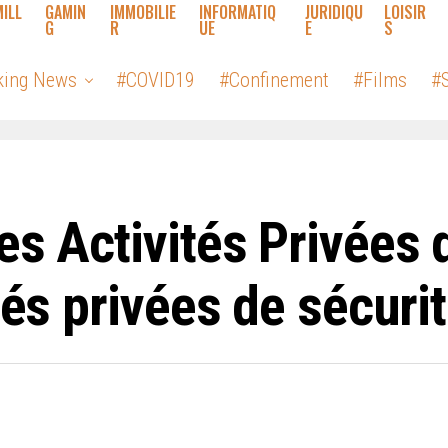
MILL
GAMIN
IMMOBILIE
INFORMATIQ
JURIDIQU
LOISIR
G
R
UE
E
S
king News
#COVID19
#Confinement
#Films
#S
es Activités Privées 
tés privées de sécuri