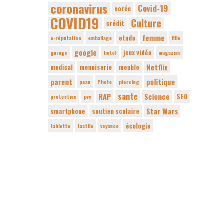
coronavirus
Covid-19
corée
COVID19
Culture
crédit
femme
etude
e-réputation
emballage
fille
google
jeux vidéo
garage
hotel
magazine
Netflix
medical
menuiserie
meuble
parent
politique
peau
Photo
piercing
sante
RAP
Science
SEO
protection
pvc
Star Wars
smartphone
soutien scolaire
écologie
tablette
tactile
voyance