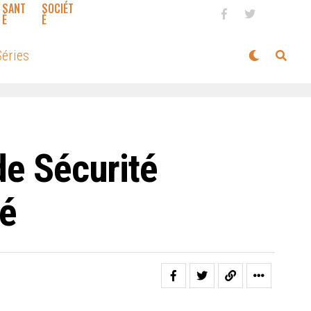
SANT
SOCIÉT
É
É
éries
de Sécurité
té