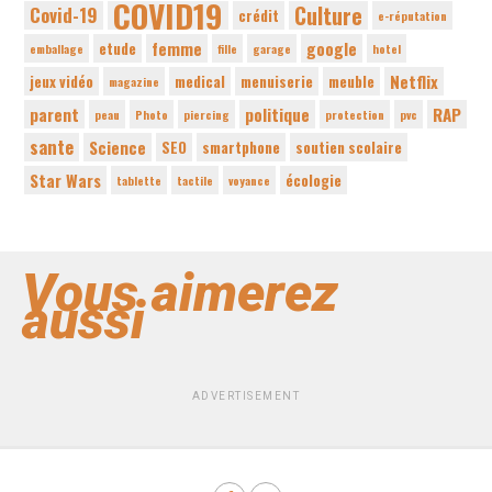
COVID19
Culture
Covid-19
crédit
e-réputation
femme
google
etude
emballage
fille
garage
hotel
Netflix
jeux vidéo
medical
menuiserie
meuble
magazine
parent
politique
RAP
peau
Photo
piercing
protection
pvc
sante
Science
SEO
smartphone
soutien scolaire
Star Wars
écologie
tablette
tactile
voyance
Vous aimerez
aussi
ADVERTISEMENT