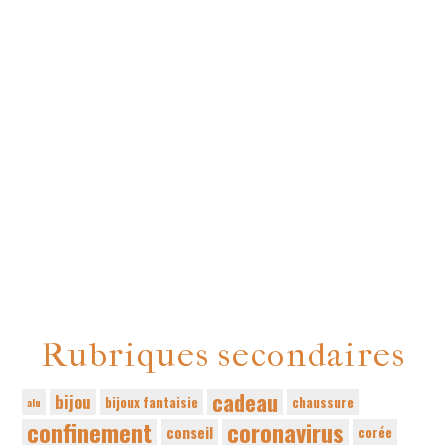
Rubriques secondaires
cadeau
bijou
bijoux fantaisie
chaussure
alu
confinement
coronavirus
conseil
corée