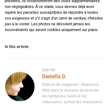
présents, ils occasionneront des coûts supplémentaires
non négligeables. À ce stade, vous devriez déjà avoir
repéré les parcelles susceptibles de répondre à toutes
vos exigences et s’il s’agit d’un carré de verdure, n’hésitez
pas à le visiter. Les photos ne dévoilent jamais les
inconvénients qui seront visibles uniquement sur place.
In this article:
ECRIT PAR
Daniella D.
Éditrice de magazine ! Rédactrice
Web dans le domaine de la mode,
les tendances GeeK et les
chaussures, surtout les chaussures.