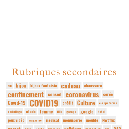
Rubriques secondaires
cadeau
bijou
bijoux fantaisie
chaussure
alu
confinement
coronavirus
conseil
corée
COVID19
Culture
Covid-19
crédit
e-réputation
femme
google
etude
emballage
fille
garage
hotel
Netflix
jeux vidéo
medical
menuiserie
meuble
magazine
parent
politique
RAP
peau
Photo
piercing
protection
pvc