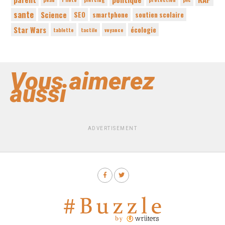
sante
Science
SEO
smartphone
soutien scolaire
Star Wars
écologie
tablette
tactile
voyance
Vous aimerez
aussi
ADVERTISEMENT